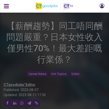
【薪酬趨勢】同工唔同酬
問題嚴重？日本女性收入
僅男性70%！最大差距嘅
行業係？
Career News
Hot Topics
Video
CTgoodjobs' Editor
Published:
2023-08-07
Updated:
2023-08-11 17:30