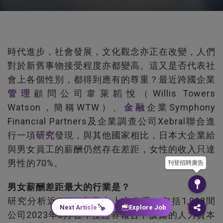
時代進步，社會發展，文化觀念亦正在改變，人們
對於新舊事物接受程度亦都變高。這又是否代表社
會上各個性別，都得到應有的尊重？最近跨國企業
管理
顧問公司韋萊韜悅（Willis Towers
Watson，簡稱WTW）、
金融
企業Symphony
Financial Partners及企業調查公司Xebral聯合進
行一項
研究
發現，與其他國家相比，日本大企業給
與男女員工的薪酬仍然存在差距，女性的收入只達
男性的70%。
刊登招聘廣告
男女薪酬差距最大的行業是？
研究分析近2,800家日本上市公司，包括1,998間
Next Article
Explore Job
公司2023年6月在年度證券報告中披露的人力資本