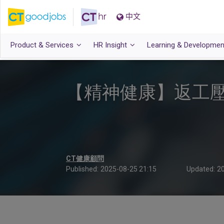
中文
Product & Services
HR Insight
Learning & Developmen
【精神健康】返工
CT健康顧問
Published:
2025-08-25 21:15
Updated:
20