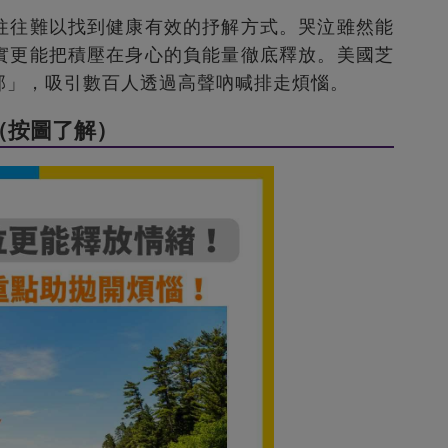
往往難以找到健康有效的抒解方式。哭泣雖然能
實更能把積壓在身心的負能量徹底釋放。美國芝
部」，吸引數百人透過高聲吶喊排走煩惱。
（按圖了解）