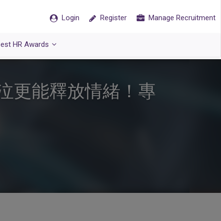
Login
Register
Manage Recruitment
est HR Awards
泣更能釋放情緒！專