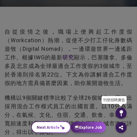
自從疫情之後，職場上便興起工作度假
（Workcation）熱潮，促使不少打工仔化身數碼
遊牧（Digital Nomad），一邊環遊世界一邊遙距
工作。根據IWG的最新
研究
顯示，巴塞隆拿、多倫
多及北京成為全球最適合工作度假的3個城市，至
於香港則排名第22位。下文為你講解適合工作度
假的地方需具備甚麼因素，助你展開遊牧生活。
機構以9個關鍵標準比較了全球26個城市，冀找出
刊登招聘廣告
採用混合工作模式員工的出國首選。以10分為滿
分，在氣候、文化、住宿、交通、飲食、幸福感、
寬頻速度和靈活工作空間供應方面對各城市進行評
Next Article
Explore Job
分，得出以下排名。