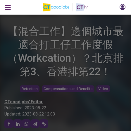
【混合工作】邊個城市最
適合打工仔工作度假
（Workcation）？北京排
第3、香港排第22！
Retention
Compensations and Benefits
Video
CTgoodjobs' Editor
Published:
2023-08-22
Updated:
2023-08-22 12:03