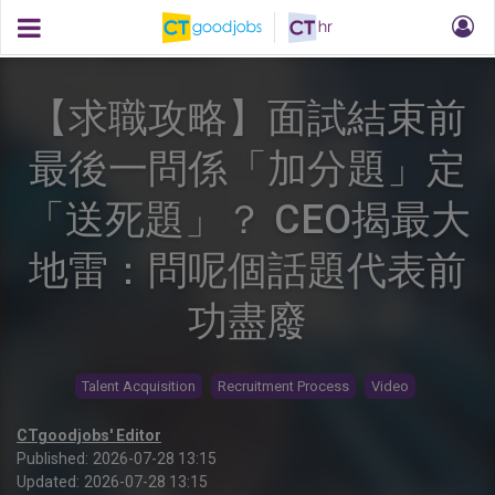
【求職攻略】面試結束前
最後一問係「加分題」定
「送死題」？ CEO揭最大
地雷：問呢個話題代表前
功盡廢
Talent Acquisition
Recruitment Process
Video
CTgoodjobs' Editor
Published:
2026-07-28 13:15
Updated:
2026-07-28 13:15