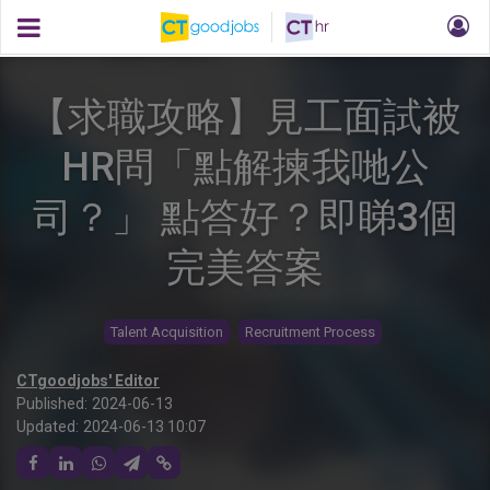
【求職攻略】見工面試被
HR問「點解揀我哋公
司？」 點答好？即睇3個
完美答案
Talent Acquisition
Recruitment Process
CTgoodjobs' Editor
Published:
2024-06-13
Updated:
2024-06-13 10:07