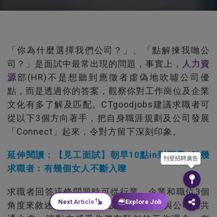
「你為什麼選擇我們公司？」、「點解揀我哋公
司？」是面試中最常出現的問題，事實上，
人力資
源
部(HR)不是想聽到應徵者虛偽地吹噓公司優
點，而是透過你的答案，觀察你對工作崗位及企業
文化有多了解及匹配。CTgoodjobs建議求職者可
從以下3個方向著手，把自身職涯規劃及公司發展
「Connect」起來，令對方留下深刻印象。
延伸閱讀：【見工面試】朝早10點in到下晝4點幾
刊登招聘廣告
求職者︰有幾個女人不斷入嚟
求職者回答這條問題時可從行業、企業和職位3個
Next Article
Explore Job
角度來敘述，以個人經驗及觀察說明你與公司的共