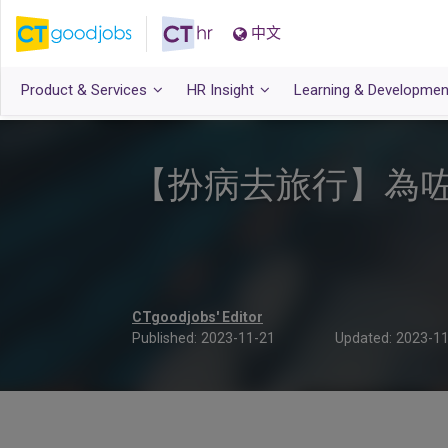
中文
Product & Services
HR Insight
Learning & Developmen
【扮病去旅行】為
CTgoodjobs' Editor
Published:
2023-11-21
Updated:
2023-11