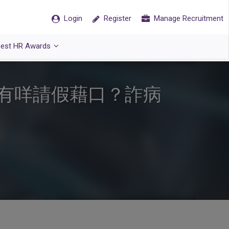
Login
Register
Manage Recruitment
est HR Awards
有咩請假藉口？詐病