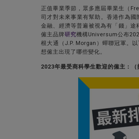
正值畢業季節，眾多應屆畢業生（Fre
司才對未來事業有幫助。香港作為國
金融、經濟等普遍被視為有「錢」途
僱主品牌
研究
機構Universum公
根大通（J.P. Morgan）蟬聯冠軍
想僱主出現了哪些變化。
2023年最受商科學生歡迎的僱主：