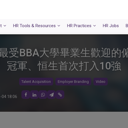
t
HR Tools & Resources
HR Practices
HR Jobs
B
】最受BBA大學畢業生歡迎
冠軍、恒生首次打入10強
Talent Acquisition
Employer Branding
Video
-04 18:06