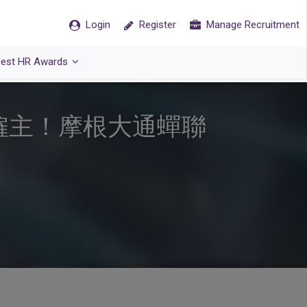
Login
Register
Manage Recruitment
est HR Awards
的僱主！摩根大通蟬聯