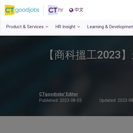
中文
Product & Services
HR Insight
Learning & Developmen
【商科搵工2023
CTgoodjobs' Editor
Published:
2023-08-03
Updated:
2023-08