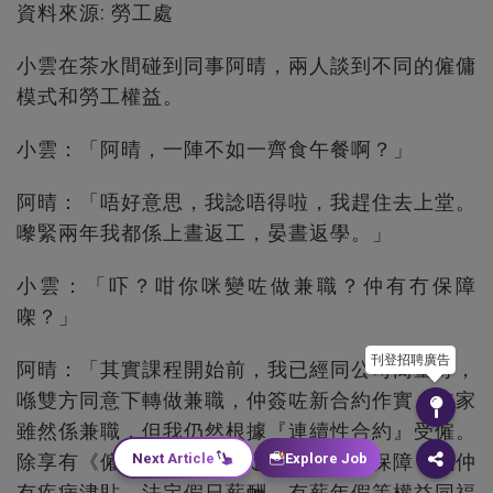
資料來源: 勞工處
小雲在茶水間碰到同事阿晴，兩人談到不同的僱傭
模式和勞工權益。
小雲：「阿晴，一陣不如一齊食午餐啊？」
阿晴：「唔好意思，我諗唔得啦，我趕住去上堂。
嚟緊兩年我都係上晝返工，晏晝返學。」
小雲：「吓？咁你咪變咗做兼職？仲有冇保障
㗎？」
刊登招聘廣告
阿晴：「其實課程開始前，我已經同公司商量好，
喺雙方同意下轉做兼職，仲簽咗新合約作實。依家
雖然係兼職，但我仍然根據『連續性合約』受僱。
Next Article
Explore Job
除享有《僱傭條例》所規定嘅各項基本保障，我仲
有疾病津貼、法定假日薪酬、有薪年假等權益同福