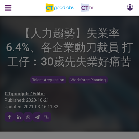
【人力趨勢】失業率
6.4%、各企業動刀裁員 打
工仔︰30歲先失業好痛苦
Talent Acquisition
Workforce Planning
CTgoodjobs' Editor
Published:
2020-10-21
Updated:
2021-03-16 11:32