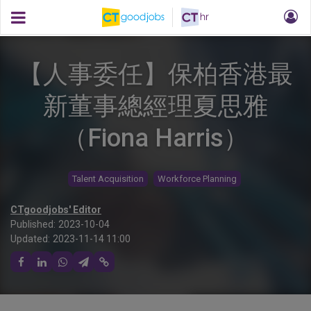
【人事委任】保柏香港最
新董事總經理夏思雅
（Fiona Harris）
Talent Acquisition
Workforce Planning
CTgoodjobs' Editor
Published:
2023-10-04
Updated:
2023-11-14 11:00