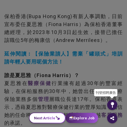
保柏香港(Bupa Hong Kong)有新人事調動，日前
宣布委任夏思雅（Fiona Harris）為保柏香港董事
總經理，於2023年10月3日起生效，接替已擔任
該職位5年的梅康信（Andrew Merrilees）。
延伸閱讀︰【保險業請人】需棄「罐頭式」培訓
請年輕人要用呢個方法！
誰是夏思雅（Fiona Harris）？
夏思雅在
醫療
保健
行業擁有超過30年的豐富經
驗，在保柏服務的30年中，她曾出任英國的醫療
刊登招聘廣告
保險業務多個
管理
層職位長達17年。保柏香港表
示，憑藉夏思雅對醫療保健行業的豐厚知識，相信
她的任命將進一步鞏固保柏香港提供卓越
客戶服務
Next Article
Explore Job
的承諾。