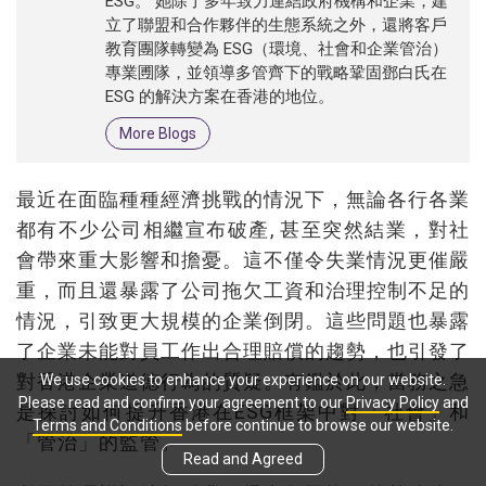
ESG。 她除了多年致力連結政府機構和企業，建
立了聯盟和合作夥伴的生態系統之外，還將客戶
教育團隊轉變為 ESG（環境、社會和企業管治）
專業圑隊，並領導多管齊下的戰略鞏固鄧白氏在
ESG 的解決方案在香港的地位。
More Blogs
最近在面臨種種經濟挑戰的情況下，無論各行各業
都有不少公司相繼宣布破產, 甚至突然結業，對社
會帶來重大影響和擔憂。這不僅令失業情況更催嚴
重，而且還暴露了公司拖欠工資和治理控制不足的
情況，引致更大規模的企業倒閉。這些問題也暴露
了企業未能對員工作出合理賠償的趨勢，也引發了
對香港企業道德行為的質疑。有鑑於此，當務之急
We use cookies to enhance your experience on our website.
Please read and confirm your agreement to our
Privacy Policy
and
是探討如何提升香港在ESG框架中對「社會」和
Terms and Conditions
before continue to browse our website.
「管治」的監管。
Read and Agreed