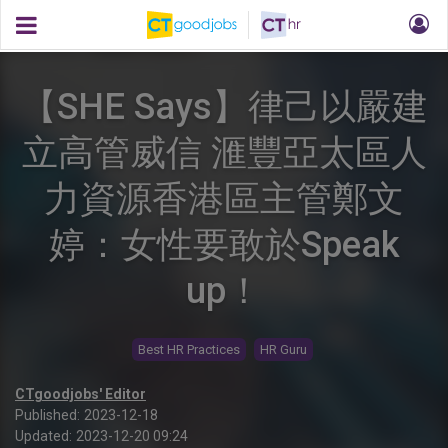
【SHE Says】律己以嚴建
立高管威信 滙豐亞太區人
力資源香港區主管鄭文
婷：女性要敢於Speak
up！
Best HR Practices
HR Guru
CTgoodjobs' Editor
Published:
2023-12-18
Updated:
2023-12-20 09:24