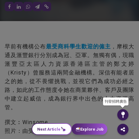
早前有機構公布
最受商科學生歡迎的僱主
，摩根大
通及滙豐銀行分別成為冠、亞軍。無獨有偶，現職
滙豐亞太區人力資源香港區主管的鄭文婷
（Kristy）曾服務這兩間金融機構。深信有能者居
之的她，從不畏懼挑戰，並視它們為成功必經之
路，如此的工作態度令她在商業夥伴、客戶及團隊
中建立起威信，成為銀行界中出色的人力資源高
刊登招聘廣告
管。
撰文︰Winsome
Next Article
Explore Job
照片：由受訪者提供