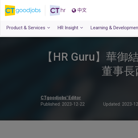
中文
Product & Services
HR Insight
Learning & Developmen
【HR Guru】
董事長
CTgoodjobs' Editor
Published:
2023-12-22
Updated:
2023-12