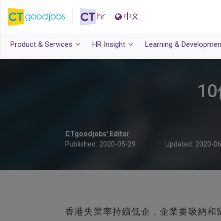
中文
Product & Services
HR Insight
Learning & Developmen
1
CTgoodjobs' Editor
Published:
2020-05-29
Updated:
2020-06
香港失業率持續低企，企業要吸納和