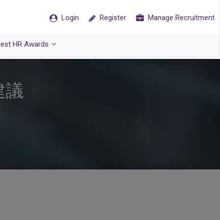
Login
Register
Manage Recruitment
est HR Awards
建議