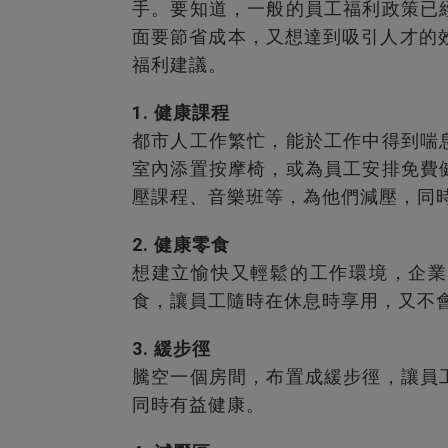
手。要知道，一般的員工福利政策已
面要節省成本，又想達到吸引人才的
福利建議。
1.
健康課程
都市人工作繁忙，能於工作中得到喘
室內添置按摩椅，或為員工安排免費
壓課程、音樂班等，為他們減壓，同
2.
健康零食
想建立愉快又輕鬆的工作環境，企業
食，讓員工隨時在休息時享用，又不
3.
緩步徑
騰空一個房間，布置成緩步徑，讓員
同時有益健康。