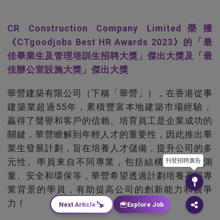
CR Construction Company Limited榮獲
《CTgoodjobs Best HR Awards 2023》的「最
佳畢業生及管理培訓生招聘大獎」傑出大獎及「最
佳辦公室設施大獎」傑出大獎
華營建築有限公司（下稱「華營」），在香港從事
建築業超過55年，累積豐富本地建築市場經驗，
贏得了聲譽和客戶的信賴。培育員工是企業成功的
關鍵，華營瞭解到年輕人才的重要性，因此推出畢
業生發展計劃，旨在培養人才儲備，提升公司的多
元性。學員來自不同專業，包括結構、機電、測
刊登招聘廣告
量、安全和環保等，華營希望透過計劃培養不同專
業背景的學員，有助提高公司的創新能力和競爭
力！
Next Article
Explore Job