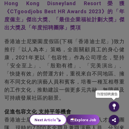
Hong Kong Disneyland Resort榮獲
《CTgoodjobs Best HR Awards 2023》的「年
度僱主」傑出大獎、「最佳企業福祉計劃大獎」傑
出大獎及「年度招聘團隊」獎項
香港迪士尼樂園度假區(下稱「香港迪士尼」)致力
推行「以人為本」策略，全面關顧員工的身心健
康，2021年更以「包容性」作為公司理念，堅持
「安全至上」、「殷勤有禮」、「完美演出」、
「快捷有效」的營運方針，重視來自不同地區、擁
有不同文化的演藝人員和賓客，培養一種互相尊重
的工作文化，推動建設一個更多元共融、無障礙及
刊登招聘廣告
可持續發展社區的願景。
促進包容文化 支持平等機會
香港迪士尼一直歡迎不同種族和背景的人才加入團
Next Article
Explore Job
隊，現時約7,000名全職及兼職演藝人員，分別來