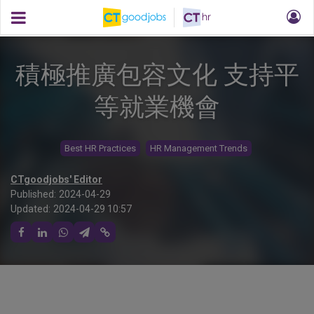
積極推廣包容文化 支持平
等就業機會
Best HR Practices
HR Management Trends
CTgoodjobs' Editor
Published:
2024-04-29
Updated:
2024-04-29 10:57