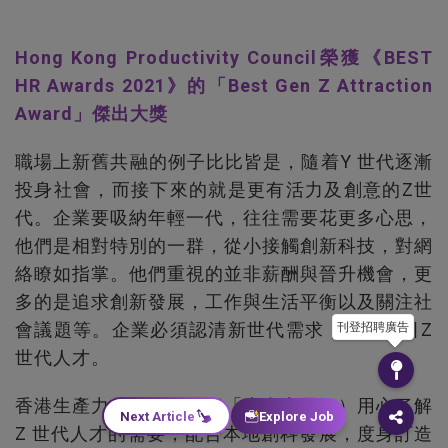
Hong Kong Productivity Council榮獲《BEST
HR Awards 2021》的「Best Gen Z Attraction
Award」傑出大獎
職場上新舊共融的例子比比皆是，隨着Y 世代逐漸
投身社會，而接下來的就是更有活力及創意的Z世
代。企業要吸納年輕一代，往往需要花更多心思，
他們是相對特別的一群，從小接觸創新科技，對網
絡瞭如指掌。他們重視的並非薪酬與晉升機會，更
多的是追求創新發展，工作與生活平衡以及關注社
會議題等。企業必須認清新世代需求，方能吸引Z
刊登招聘廣告
世代人才。
香港生產力促進局（下稱「生產力局」）用心了解
Next Article
Explore Job
Z 世代人才的需要，配合本地創科發展，度身訂造