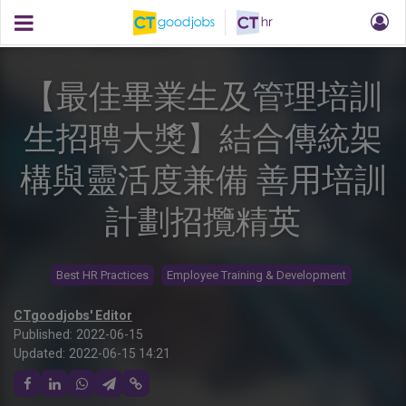
【最佳畢業生及管理培訓
生招聘大獎】結合傳統架
構與靈活度兼備 善用培訓
計劃招攬精英
Best HR Practices
Employee Training & Development
CTgoodjobs' Editor
Published:
2022-06-15
Updated:
2022-06-15 14:21