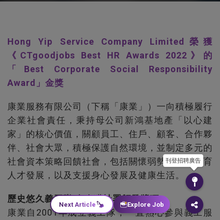
Hong Yip Service Company Limited榮獲
《CTgoodjobs Best HR Awards 2022》的
「Best Corporate Social Responsibility
Award」金獎
康業服務有限公司（下稱「康業」）一向積極履行
企業社會責任，秉持母公司新鴻基地產「以心建
家」的核心價值，關顧員工、住戶、顧客、合作夥
伴、社會大眾，積極保護自然環境，並制定多元的
社會資本策略回饋社會，包括關懷弱勢社群、培育
刊登招聘廣告
人才發展，以及支援身心發展及健康生活。
歷史悠久義工隊 多次獲社署頒發獎項
Next Article
Explore Job
康業自2001年成立義工隊，一直熱心參與義工服