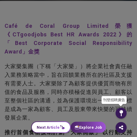
Café de Coral Group Limited榮獲
《CTgoodjobs Best HR Awards 2022》的
「Best Corporate Social Responsibility
Award」金獎
大家樂集團（下稱「大家樂」）將企業社會責任融
入業務策略當中，旨在回饋業務所在的社區及支援
有需要人士。大家樂除了為顧客提供優質而物有所
值的食品及服務，同時亦積極促進與員工、顧客以
至整個社區的溝通，並為保護環境出一分力，目標
刊登招聘廣告
是成為一家為顧客、員工及股東帶來快樂的可持續
發展企業。
Next Article
Explore Job
推行首個食物援助計劃「大家開飯」 以行動支持