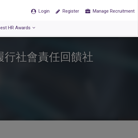
Login
Register
Manage Recruitment
est HR Awards
履行社會責任回饋社