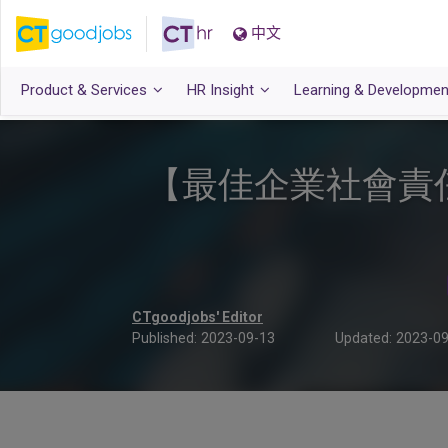
中文
Product & Services
HR Insight
Learning & Developmen
【最佳企業社會責
CTgoodjobs' Editor
Published:
2023-09-13
Updated:
2023-09