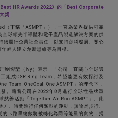
est HR Awards 2022》的「Best Corporate
傑出大獎
mited（下稱「ASMPT」），一直為業界提供可靠
為全球領先半導體和電子產品製造解決方案的供
T持續履行企業社會責任，以支持創科發展、關心
育年輕人建立創新思維等為目標。
經理劉燦鑾（Ivy）表示：「公司一直關心全球議
組成CSR Ring Team，希望能更有效探討及
am, OneGoal, One ASMPT」的理念下，
進發。藉着公司在2022年8月進行全球性品牌重
慈善活動「Together We Run ASMPT」。此
何地方、時間進行任何類型的運動，無論是步行、
耗的卡路里總數將被轉化為同等能量的食物，捐