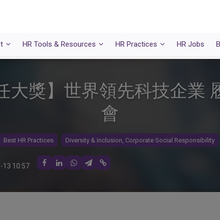
t
HR Tools & Resources
HR Practices
HR Jobs
B
任大獎】世界領先科技企業 
會
Best HR Practices
Diversity & Inclusion, Corporate Social Responsibility
-13 10:57