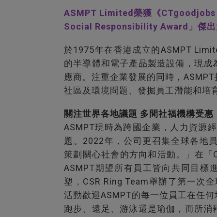
ASMPT Limited榮獲《CTgoodjobs B
Social Responsibility Award」
於1975年在香港成立的ASMPT Li
的半導體和電子產品製造設備，現成
應商。注重企業發展的同時，ASMP
社區及環境問題、發掘員工潛能和培
關注世界各地議題 多間社福機構受惠
ASMPT現時為跨國企業，人力資源
題。2022年，公司更召集全球各地員工
策劃關心社會的方向和活動。」在「One Te
ASMPT期望所有員工皆向共同目標
塑，CSR Ring Team舉辦了第一次全球
活動歡迎ASMPT的每一位員工在任
跑步、遠足、游泳還是瑜伽，而所消