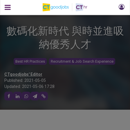
數碼化新時代 與時並進吸
納優秀人才
Best HR Practices
Recruitment & Job Search Experience
CTgoodjobs' Editor
Published:
2021-05-05
Updated:
2021-05-06 17:28