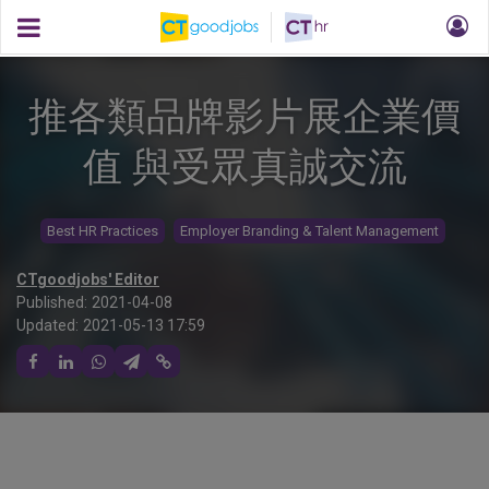
推各類品牌影片展企業價
值 與受眾真誠交流
Best HR Practices
Employer Branding & Talent Management
CTgoodjobs' Editor
Published:
2021-04-08
Updated:
2021-05-13 17:59