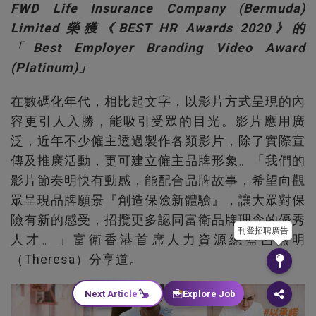
FWD Life Insurance Company (Bermuda)
Limited 榮獲《BEST HR Awards 2020》的
「Best Employer Branding Video Award
(Platinum)」
在數碼化年代，相比起文字，以影片方式呈現的內
容更引人入勝，能吸引受眾的目光。影片應用廣
泛，近年不少僱主透過製作各類影片，除了實際宣
傳及推廣活動，更可建立僱主品牌形象。「我們的
影片節奏明快有動感，能配合品牌故事，希望向觀
眾呈現品牌願景『創造保險新體驗』，讓大眾對保
險有新的感受，招攬更多認同富衛品牌理念的優秀
刊登招聘廣告
人才。」富衛香港首席人力資源總監呂燕明
（Theresa）分享道。
Next Article
Explore Job