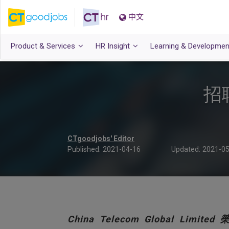
中文
Product & Services
HR Insight
Learning & Developmen
招
CTgoodjobs' Editor
Published:
2021-04-16
Updated:
2021-05
China Telecom Global Limi