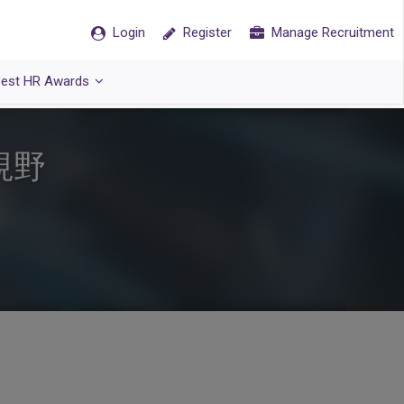
Login
Register
Manage Recruitment
est HR Awards
視野