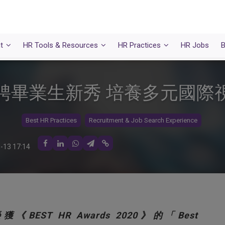
t
HR Tools & Resources
HR Practices
HR Jobs
B
聘畢業生新秀 培養多元國際
Best HR Practices
Recruitment & Job Search Experience
-13 17:14
ted 榮獲《BEST HR Awards 2020》的「Best