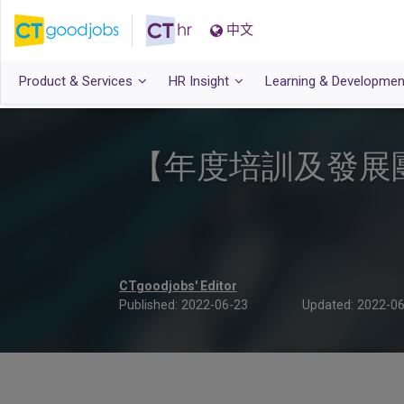
中文
Product & Services
HR Insight
Learning & Developmen
【年度培訓及發展
CTgoodjobs' Editor
Published:
2022-06-23
Updated:
2022-06