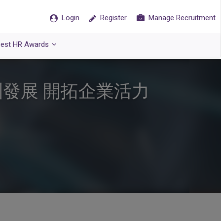
Login
Register
Manage Recruitment
est HR Awards
發展 開拓企業活力