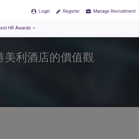
Login
Register
Manage Recruitment
est HR Awards
港美利酒店的價值觀