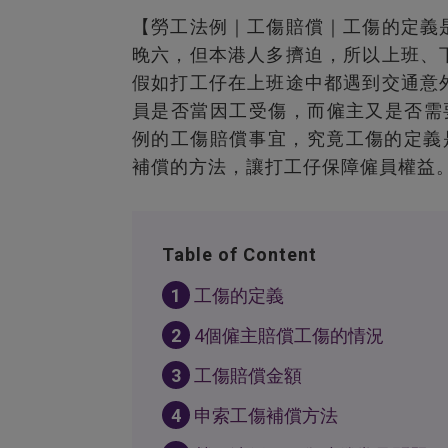
【勞工法例｜工傷賠償｜工傷的定義
晚六，但本港人多擠迫，所以上班、
假如打工仔在上班途中都遇到交通意
員是否當因工受傷，而僱主又是否需要賠
例的工傷賠償事宜，究竟工傷的定義
補償的方法，讓打工仔保障僱員權益
Table of Content
1
工傷的定義
2
4個僱主賠償工傷的情況
3
工傷賠償金額
4
申索工傷補償方法