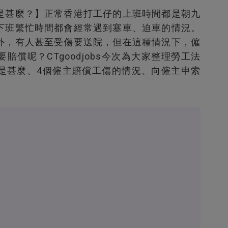
是甚麼？】正常香港打工仔的上班時間都是朝九
下班繁忙時間都會經常遇到塞車、迫車的情況。
外，有人甚至受傷要送院，但在這種情況下，僱
償呢？CTgoodjobs今次為大家整理勞工法
是甚麼、4個僱主賠償工傷的情況、向僱主申索
。