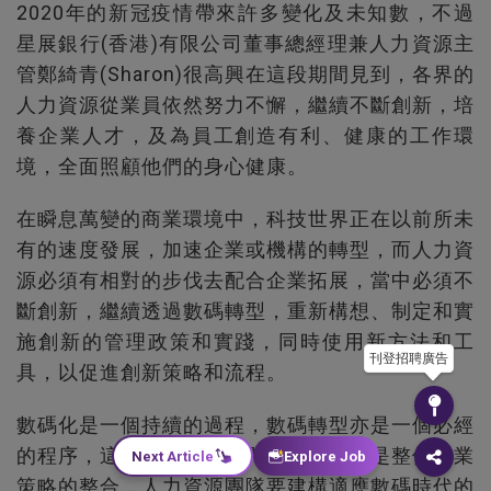
2020年的新冠疫情帶來許多變化及未知數，不過
星展銀行(香港)有限公司董事總經理兼人力資源主
管鄭綺青(Sharon)很高興在這段期間見到，各界的
人力資源從業員依然努力不懈，繼續不斷創新，培
養企業人才，及為員工創造有利、健康的工作環
境，全面照顧他們的身心健康。
在瞬息萬變的商業環境中，科技世界正在以前所未
有的速度發展，加速企業或機構的轉型，而人力資
源必須有相對的步伐去配合企業拓展，當中必須不
斷創新，繼續透過數碼轉型，重新構想、制定和實
施創新的管理政策和實踐，同時使用新方法和工
刊登招聘廣告
具，以促進創新策略和流程。
數碼化是一個持續的過程，數碼轉型亦是一個必經
的程序，這不單是個別部門的努力，而是整個企業
Next Article
Explore Job
策略的整合，人力資源團隊要建構適應數碼時代的