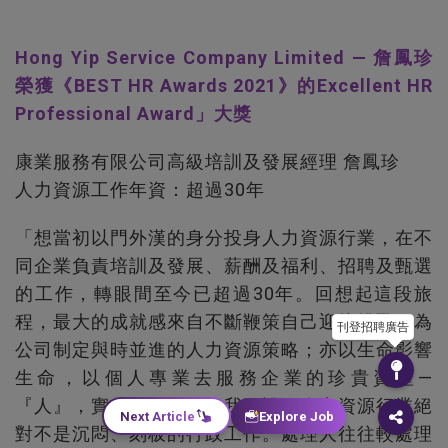
Hong Yip Service Company Limited — 詹鳳珍
榮獲《BEST HR Awards 2021》的Excellent HR
Professional Award」大獎
康業服務有限公司高級培訓及發展經理 詹鳳珍
人力資源工作年資：超過30年
「想當初以門外漢的身分投身人力資源行業，在不
同企業負責培訓及發展、薪酬及福利、招聘及甄選
的工作，轉眼間至今已超過30年。回想起這段旅
程，最大的成就感來自不斷鞭策自己迎接挑戰，為
刊登招聘廣告
公司制定與時並進的人力資源策略；亦以生命影響
生命，以個人專業去服務企業的珍貴資產—
『人』，實在意義非凡。我敢說，人力資源行業絕
Next Article
Explore Job
對不是沉悶、刻板的行政工作。處理人往往較處理