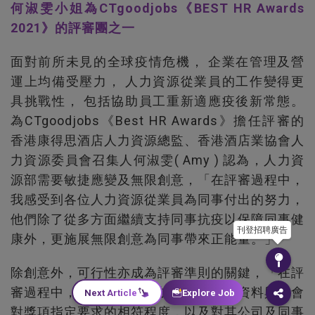
何淑雯小姐為CTgoodjobs《BEST HR Awards
2021》的評審團之一
面對前所未見的全球疫情危機， 企業在管理及營
運上均備受壓力， 人力資源從業員的工作變得更
具挑戰性， 包括協助員工重新適應疫後新常態。
為CTgoodjobs《Best HR Awards》擔任評審的
香港康得思酒店人力資源總監、香港酒店業協會人
力資源委員會召集人何淑雯( Amy ) 認為，人力資
源部需要敏捷應變及無限創意，「在評審過程中，
我感受到各位人力資源從業員為同事付出的努力，
他們除了從多方面繼續支持同事抗疫以保障同事健
刊登招聘廣告
康外，更施展無限創意為同事帶來正能量。」
除創意外，可行性亦成為評審準則的關鍵，「在評
審過程中，我會先審閱參加者所提交的資料與大會
Next Article
Explore Job
對獎項指定要求的相符程度，以及對其公司及同事