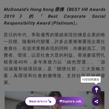
McDonald's Hong Kong 榮獲《BEST HR Awards
2019》的「Best Corporate Social
Responsibility Award (Platinum)」
昔日的年代，爭取優秀的業績表現彷彿是企業的唯
一目標。隨着時代變遷，許多企業漸漸重視企業社
會責任，在追求業務表現的同時，亦兼顧員工、消
費者、環境，以至社會大眾的利益。香港麥當勞扎
根香港
45
年，多年來致力以「綠色營運」、「源
頭減廢和循環回收」及「關懷社群」三大策略方
案，為環境和社會創優增值、支持社區可持續發
刊登招聘廣告
展。
Next Article
Explore Job