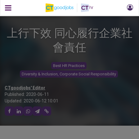
上行下效 同心履行企業社
會責任
Best HR Practices
Diversity & Inclusion, Corporate Social Responsibility
CTgoodjobs' Editor
Published:
2020-06-11
Updated:
2020-06-12 10:01