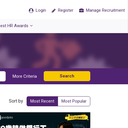
Login
Register
Manage Recruitment
est HR Awards
Search
More Criteria
Sort by
Most Recent
Most Popular