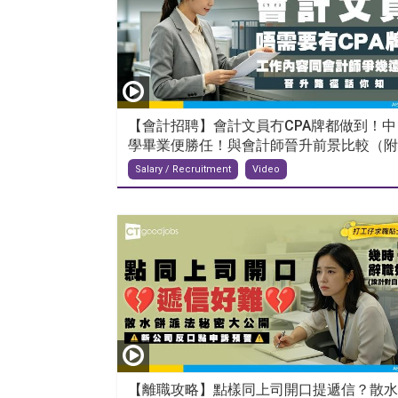
【會計招聘】會計文員冇CPA牌都做到！中
學畢業便勝任！與會計師晉升前景比較（附..
Salary / Recruitment
Video
【離職攻略】點樣同上司開口提遞信？散水