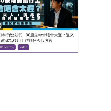
【轉行做銀行】 30歲先轉會唔會太遲？過來
人教你點樣用工作經驗說服考官
HR Secrets
Video