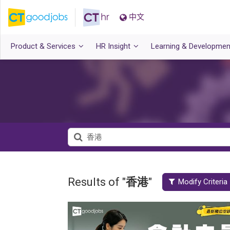
中文
Product & Services
HR Insight
Learning & Developmen
Results of "
香港
"
Modify Criteria