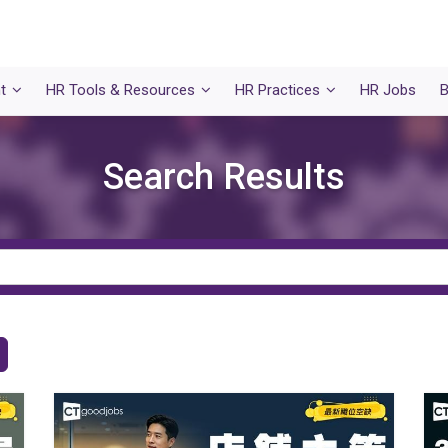
t
HR Tools & Resources
HR Practices
HR Jobs
B
Search Results