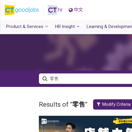
中文
Product & Services
HR Insight
Learning & Developmen
Results of "
零售
"
Modify Criteria