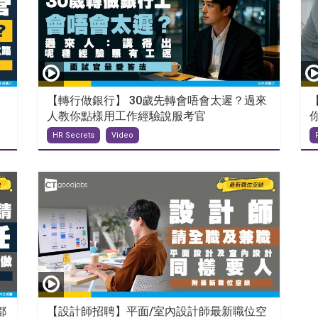
【轉行做銀行】 30歲先轉會唔會太遲？過來
人教你點樣用工作經驗說服考官
HR Secrets
Video
都
【設計師招聘】平面/室內設計師最新職位空