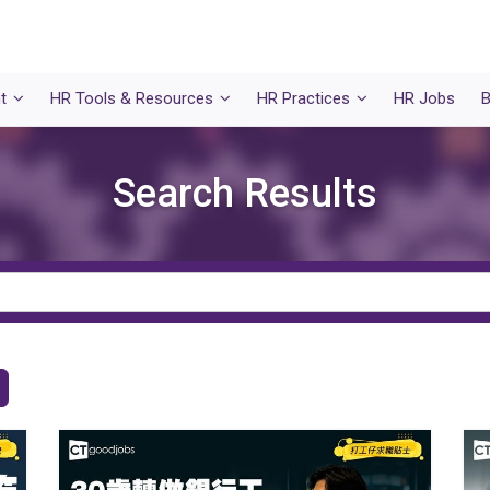
t
HR Tools & Resources
HR Practices
HR Jobs
B
Search Results