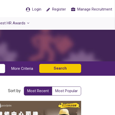
Login
Register
Manage Recruitment
est HR Awards
Search
More Criteria
Sort by
Most Recent
Most Popular