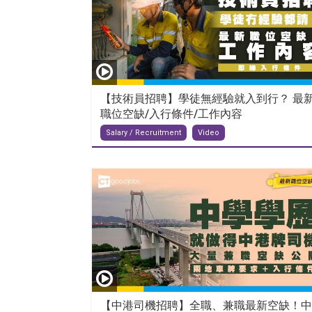
【技術員招聘】學徒無經驗就入到行？ 最
職位空缺/入行條件/工作內容
Salary / Recruitment
Video
【中港司機招聘】全職、兼職最新空缺！中