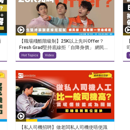
新
【職場殘酷階級制】25K以上先叫Offer？
Fresh Grad堅持底線拒「自降身價」 網民...
Hot Topics
Video
【私人司機招聘】做老闆私人司機使唔使識