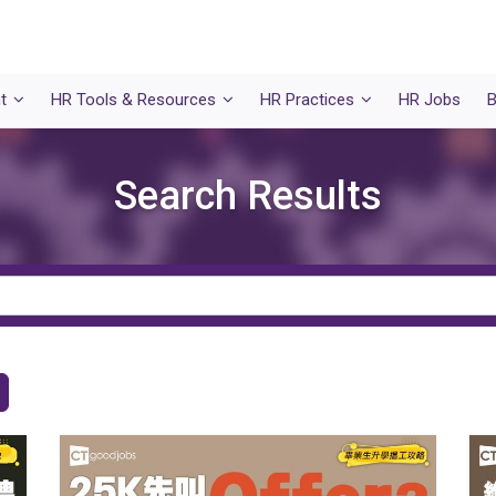
t
HR Tools & Resources
HR Practices
HR Jobs
B
Search Results