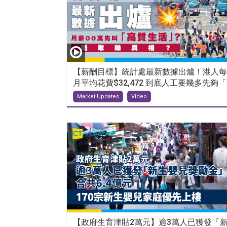
【薪酬目標】統計處最新數據出爐！港人每
月平均花費$32,472 到底人工要幾多先夠「..
Market Updates
Video
【政府生育津貼2萬元】逾3萬人已獲發「