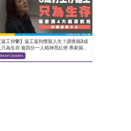
【返工抑鬱】返工返到懷疑人生？調查揭3成
人只為生存 逾四分一人精神亮紅燈 專家揭...
Market Updates