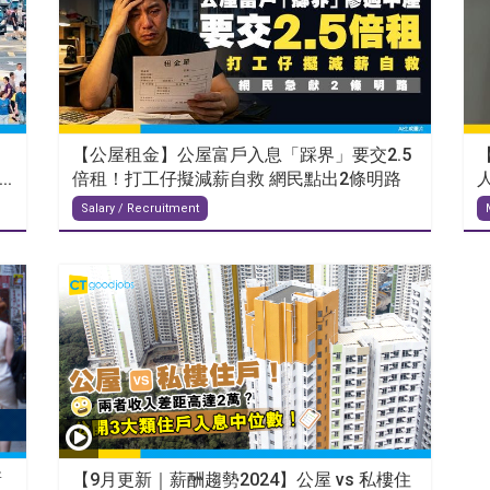
【公屋租金】公屋富戶入息「踩界」要交2.5
.
倍租！打工仔擬減薪自救 網民點出2條明路
Salary / Recruitment
新
【9月更新｜薪酬趨勢2024】公屋 vs 私樓住