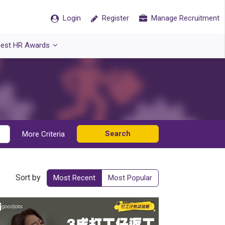
Login
Register
Manage Recruitment
est HR Awards
Search
More Criteria
Sort by
Most Recent
Most Popular