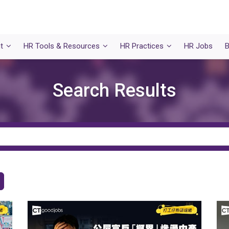
t
HR Tools & Resources
HR Practices
HR Jobs
B
Search Results