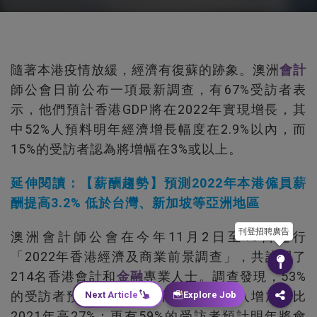
隨著本港疫情放緩，經濟有復蘇的跡象。澳洲
會計
師公會日前公布一項最新調查，有67%受訪者表
示，他們預計香港GDP將在2022年實現增長，其
中52%人預料明年經濟增長幅度在2.9%以內，而
15%的受訪者認為將增幅在3%或以上。
延伸閱讀：【薪酬趨勢】預測2022年本港僱員薪
酬提高3.2% 低於台灣、新加坡等亞洲地區
刊登招聘廣告
澳洲會計師公會在今年11月2日至18日進行
「2022年香港經濟及商業前景調查」，共訪問了
214名香港會計和
金融
專業人士。調查發現，53%
的受訪者預計2022年其所在企業的收入增加，比
Next Article
Explore Job
2021年高27%；更有59%的受訪者預計明年將會