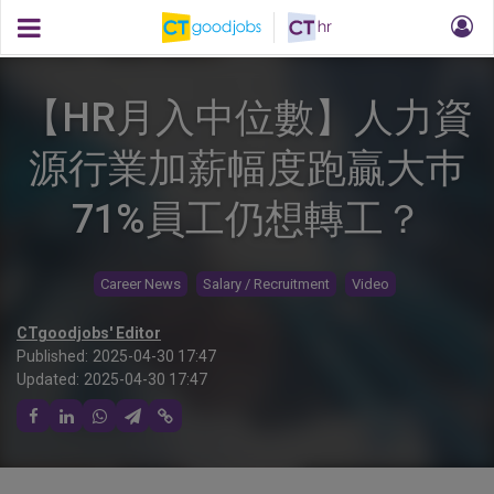
【HR月入中位數】人力資
源行業加薪幅度跑贏大巿
71%員工仍想轉工？
Career News
Salary / Recruitment
Video
CTgoodjobs' Editor
Published:
2025-04-30 17:47
Updated:
2025-04-30 17:47