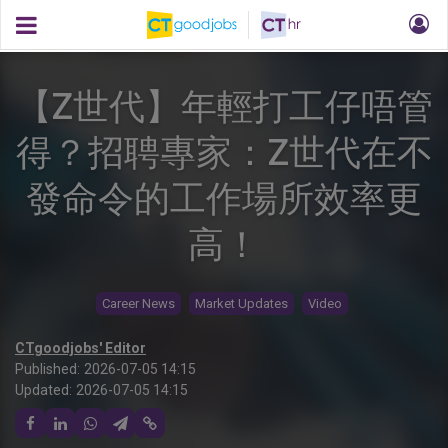
【Z世代】年輕打工仔唔管
得？招聘專家：Z世代在不
發命令的工作場所效率更
高！
Career News
Market Updates
Video
CTgoodjobs' Editor
Published:
2026-07-05 14:15
Updated:
2026-07-05 14:15