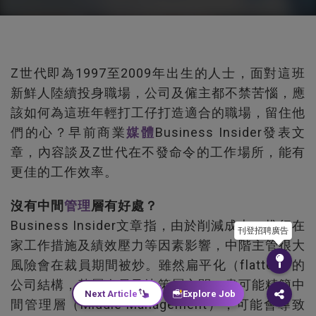
Z世代即為1997至2009年出生的人士，面對這班
新鮮人陸續投身職場，公司及僱主都不禁苦惱，應
該如何為這班年輕打工仔打造適合的職場，留住他
們的心？早前商業
媒體
Business Insider發表文
章，內容談及Z世代在不發命令的工作場所，能有
更佳的工作效率。
沒有中間
管理
層有好處？
Business Insider文章指，由於削減成本、推行在
刊登招聘廣告
家工作措施及績效壓力等因素影響，中階主管很大
風險會在裁員期間被炒。雖然扁平化（flatter）的
公司結構，基層人員及決策層之間，盡可能精簡中
Next Article
Explore Job
間管理層（Middle Management），可能會導致