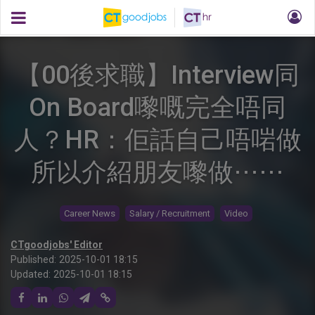
【00後求職】Interview同
On Board嚟嘅完全唔同
人？HR：佢話自己唔啱做
所以介紹朋友嚟做⋯⋯
Career News
Salary / Recruitment
Video
CTgoodjobs' Editor
Published:
2025-10-01 18:15
Updated:
2025-10-01 18:15