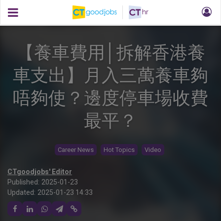
【養車費用│拆解香港養
車支出】月入三萬養車夠
唔夠使？邊度停車場收費
最平？
Career News
Hot Topics
Video
CTgoodjobs' Editor
Published:
2025-01-23
Updated:
2025-01-23 14:33