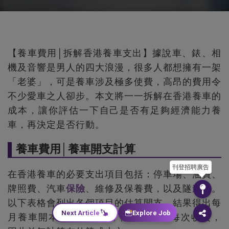
【養車費用│拆解香港養車支出】據說車、錶、相
機及音響是男人的四大浪漫，很多人都想擁有一架
「老婆」，可是養車涉及極多使費，高昂的費用令
不少愛車之人卻步。本文將一一拆解在香港養車的
成本，讓你評估一下自己是否有足夠經濟能力養
車，再決定是否行動。
養車費用│養車開支計算
刊登招聘廣告
在香港養車的必要支出項目包括：停車場、油費、
牌照費、汽車
保險
、維修及保養費，以及隧道費。
以下表格會列出各個項目的估算開支，結果得出每
Next Article
Explore Job
月養車開本約為$9,234，惟隧道費屬每次收費，