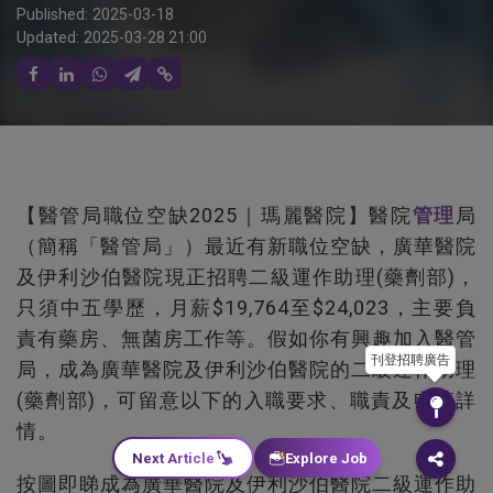
Published:
2025-03-18
Updated:
2025-03-28 21:00
【醫管局職位空缺2025｜瑪麗醫院】醫院
管理
局
（簡稱「醫管局」）最近有新職位空缺，廣華醫院
及伊利沙伯醫院現正招聘二級運作助理(藥劑部)，
只須中五學歷，月薪$19,764至$24,023，主要負
責有藥房、無菌房工作等。假如你有興趣加入醫管
刊登招聘廣告
局，成為廣華醫院及伊利沙伯醫院的二級運作助理
(藥劑部)，可留意以下的入職要求、職責及申請詳
情。
Next Article
Explore Job
按圖即睇成為廣華醫院及伊利沙伯醫院二級運作助