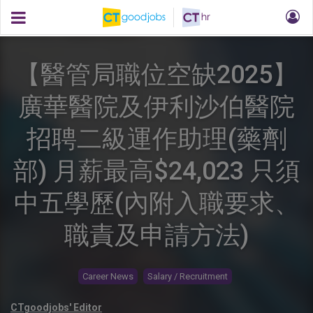
【醫管局職位空缺2025】
廣華醫院及伊利沙伯醫院
招聘二級運作助理(藥劑
部) 月薪最高$24,023 只須
中五學歷(內附入職要求、
職責及申請方法)
Career News
Salary / Recruitment
CTgoodjobs' Editor