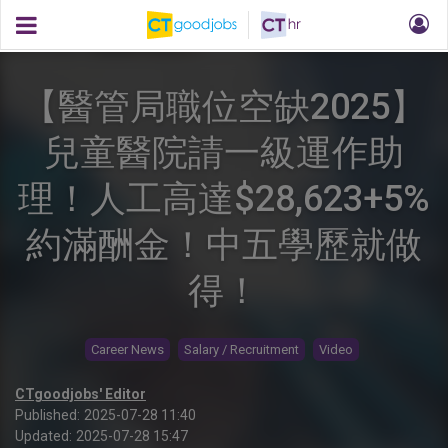
【醫管局職位空缺2025】
兒童醫院請一級運作助
理！人工高達$28,623+5%
約滿酬金！中五學歷就做
得！
Career News
Salary / Recruitment
Video
CTgoodjobs' Editor
Published:
2025-07-28 11:40
Updated:
2025-07-28 15:47