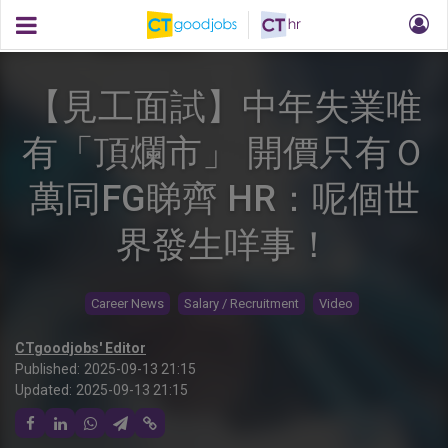
【見工面試】中年失業唯
有「頂爛市」 開價只有Ｏ
萬同FG睇齊 HR：呢個世
界發生咩事！
Career News
Salary / Recruitment
Video
CTgoodjobs' Editor
Published:
2025-09-13 21:15
Updated:
2025-09-13 21:15