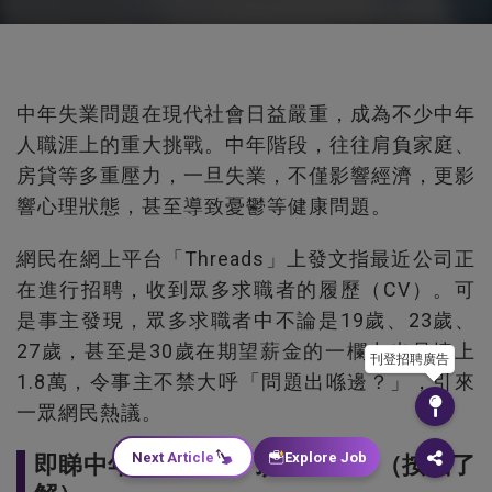
中年失業問題在現代社會日益嚴重，成為不少中年
人職涯上的重大挑戰。中年階段，往往肩負家庭、
房貸等多重壓力，一旦失業，不僅影響經濟，更影
響心理狀態，甚至導致憂鬱等健康問題。
網民在網上平台「Threads」上發文指最近公司正
在進行招聘，收到眾多求職者的履歷（CV）。可
是事主發現，眾多求職者中不論是19歲、23歲、
27歲，甚至是30歲在期望薪金的一欄中也是填上
刊登招聘廣告
1.8萬，令事主不禁大呼「問題出喺邊？」，引來
一眾網民熱議。
Next Article
Explore Job
即睇中年失業唯有「頂爛市」？（按圖了