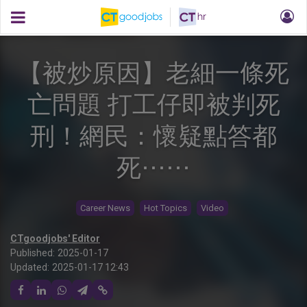
【被炒原因】老細一條死
亡問題 打工仔即被判死
刑！網民：懷疑點答都
死⋯⋯
Career News
Hot Topics
Video
CTgoodjobs' Editor
Published:
2025-01-17
Updated:
2025-01-17 12:43