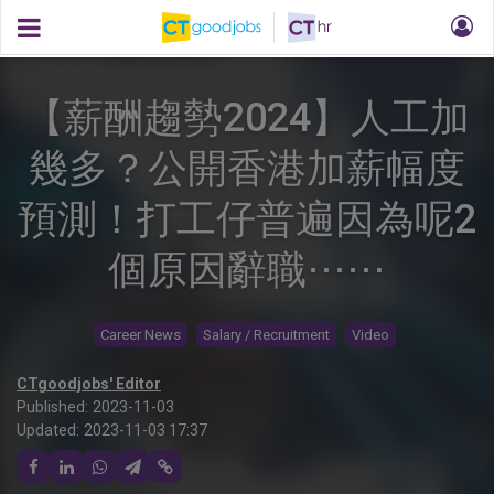
【薪酬趨勢2024】人工加
幾多？公開香港加薪幅度
預測！打工仔普遍因為呢2
個原因辭職⋯⋯
Career News
Salary / Recruitment
Video
CTgoodjobs' Editor
Published:
2023-11-03
Updated:
2023-11-03 17:37