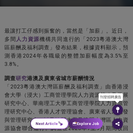
最讓打工仔感到振奮的，當然是「加薪」。近日，
多間
人力資源
機構共同進行的「2023粵港澳大灣
區薪酬及福利調查」發布結果，根據資料顯示，預
測香港2024年各職級的整體加薪幅度為3.5%至
3.8%。
調查
研究
港澳及廣東省城市薪酬情況
「2023粵港澳大灣區薪酬及福利調查」由香港浸
會大學（浸大）工商管理學院人力資源策略及發展
刊登招聘廣告
研究中心、華南理工大學工商管理學院人力資源管
理研究中心、香港人才管理協會、廣東省人才開發
與管理研究會、以及澳門大學及澳門大灣區人力資
Next Article
Explore Job
源協會聯合進行。調查在2023年7至9月期間收回