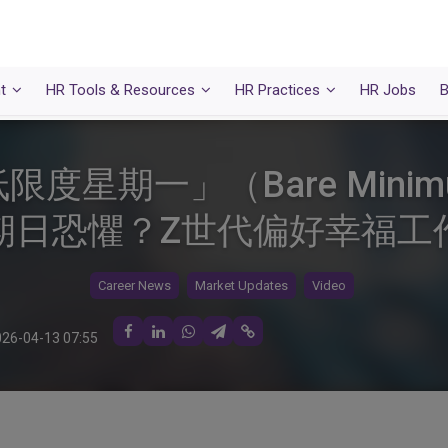
t
HR Tools & Resources
HR Practices
HR Jobs
B
星期一」（Bare Minimu
期日恐懼？Z世代偏好幸福工
Career News
Market Updates
Video
26-04-13 07:55