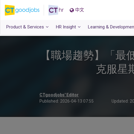
中文
Product & Services
HR Insight
Learning & Developmen
【職場趨勢】「最低限度
克服星
CTgoodjobs' Editor
Published:
2026-04-13 07:55
Updated:
20