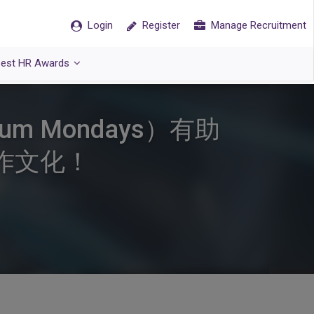
Login
Register
Manage Recruitment
est HR Awards
m Mondays）有助
作文化！