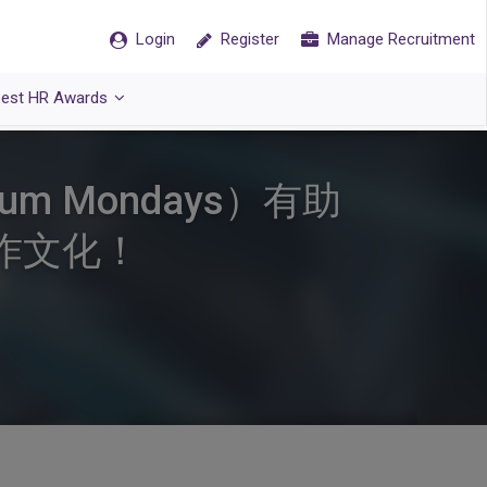
Login
Register
Manage Recruitment
est HR Awards
m Mondays）有助
作文化！