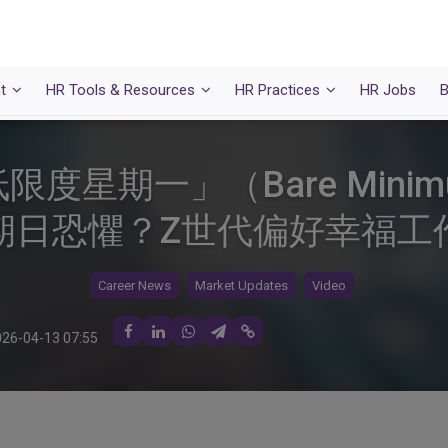
t
HR Tools & Resources
HR Practices
HR Jobs
B
星期一」（Bare Minimu
期日恐懼？Z世代偏好幸福工
Career News
Market Updates
Video
26-04-13 07:55