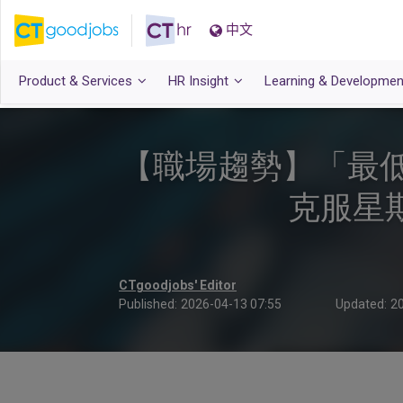
中文
Product & Services
HR Insight
Learning & Developmen
【職場趨勢】「最低限度
克服星
CTgoodjobs' Editor
Published:
2026-04-13 07:55
Updated:
20