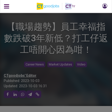
【職場趨勢】員工幸福指
數跌破3年新低？打工仔返
工唔開心因為咁！
Career News
Market Updates
Video
CTgoodjobs' Editor
Published:
2023-10-03
Updated:
2023-10-03 16:31