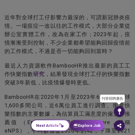
近年對全球打工仔影響力最深的，可謂新冠肺炎疫
情。一場疫症一改以往的工作模式，大部分企業從
辦公室實體工作，改為在家工作；2023年起，疫
情漸漸受到控制，不少企業都希望能夠回歸疫情前
的工作模式，不過是否一切能夠回到當時？
最近人力資源軟件BambooHR推出最新的員工工
作快樂指數
研究
，結果發現全球打工仔的快樂指數
突破3年新低，比疫情爆發時更低。
BambooHR在2020年1月至2023年6月，向全球
刊登招聘廣告
1,600多間公司，近6萬位員工進行調查。衡量快
樂指數的主要數據，為估算員工滿意度的僱主淨推
薦值 （Employer Net Promoter Score，簡稱
Next Article
Explore Job
eNPS），平均數值從2020年的42，下降至2021