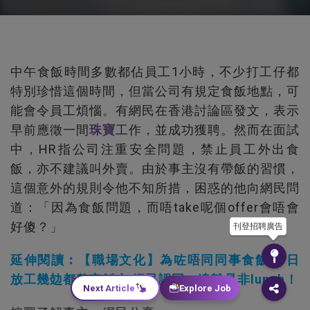
中午食飯時間多數都佔員工1小時，不少打工仔都
特別珍惜這個時間，但當公司有規定食飯地點，可
能會令員工煩惱。有網民在香港討論區發文，表示
早前應徵一間
珠寶
工作，並成功獲聘。然而在面試
中，HR指公司注重安全問題，禁止員工外出食
飯，亦不建議叫外賣。由於事主沒有帶飯的習慣，
這個意外的規則令他不知所措，困惑的他向網民問
道：「因為食飯問題，而唔take呢個offer會唔會
好傻？」
刊登招聘廣告
延伸閱讀︰【職場文化】為咗唔同同事食飯 每日
放工幾攰都整定飯盒 網民認同：遠離是非lunch！
Next Article
Explore Job