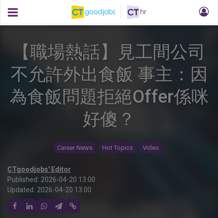
【職場熱話】見工間公司
不允許外出食飯 事主：因
為食飯問題拒絕Offer係咪
好傻？
Career News
Hot Topics
Video
CTgoodjobs' Editor
Published:
2026-04-20 13:00
Updated:
2026-04-20 13:00