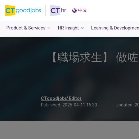
中文
Product & Services
HR Insight
Learning & Developmen
【職場求生】 做
CTgoodjobs' Editor
Published:
2025-04-11 16:30
Updated:
20