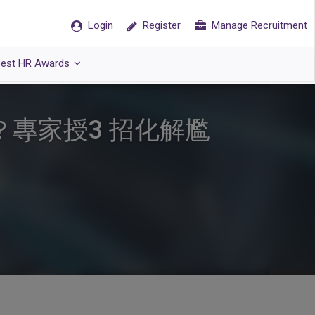
Login
Register
Manage Recruitment
est HR Awards
專家授3 招化解尷